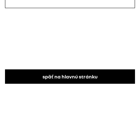
späť na hlavnú stránku​