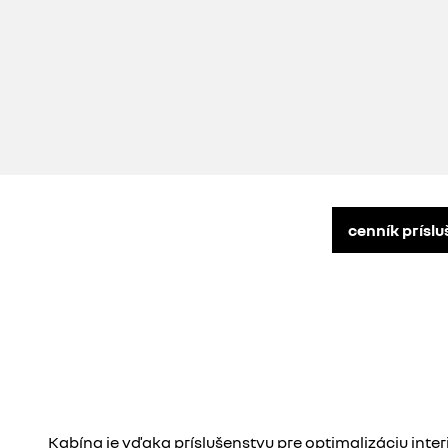
cenník prísl
Kabína je vďaka príslušenstvu pre optimalizáciu interi