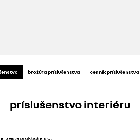
ušenstva
brožúra príslušenstva
cenník príslušenstva p
príslušenstvo interiéru
éru ešte praktickejšia,