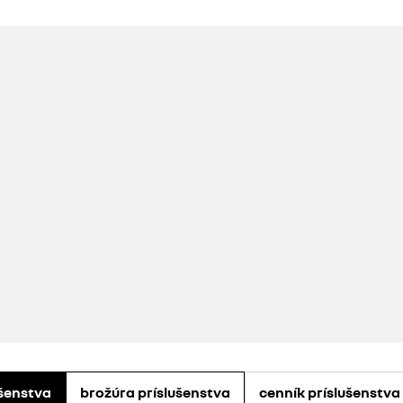
ušenstva
brožúra príslušenstva
cenník príslušenstva p