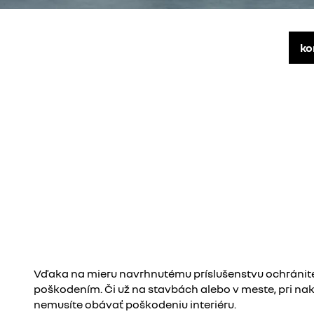
ko
Vďaka na mieru navrhnutému príslušenstvu ochránite
poškodením. Či už na stavbách alebo v meste, pri nak
nemusíte obávať poškodeniu interiéru.​