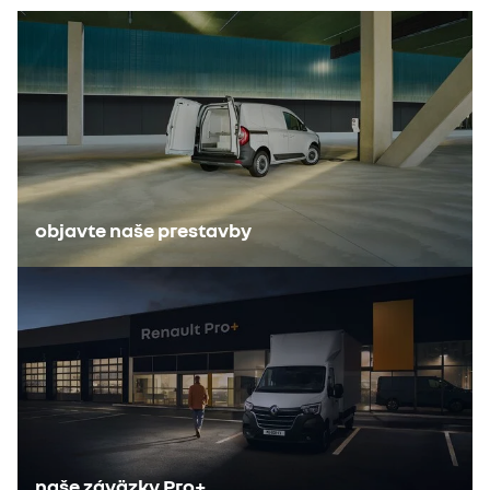
objavte naše prestavby
naše záväzky Pro+