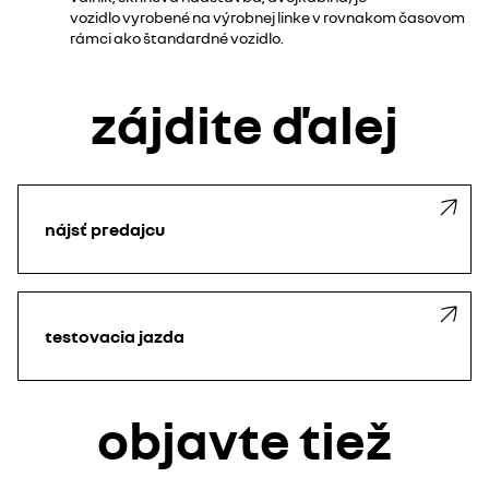
vozidlo vyrobené na výrobnej linke v rovnakom časovom
rámci ako štandardné vozidlo.​
zájdite ďalej
nájsť predajcu
testovacia jazda
objavte tiež