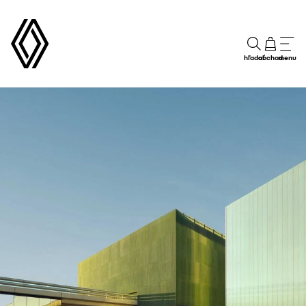
hľadať
obchod
menu