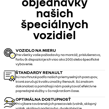
objednávky
našich
špeciálnych
vozidiel
VOZIDLO NA MIERU
Pre všetky vaše požiadavky na montáž, príslušenstvo,
farbu (k dispozícii je ich viac ako 200) alebo špecifické
vybavenie.
ŠTANDARDY RENAULT
Sú navrhnuté podľa našich priemyselných postupov,
ktoré zaručujú kvalitu značky Renault. Sú znakom
dokonalosti a pomáhajú nám poskytovať efektívne
popredajné služby v čo najkratšom čase.
OPTIMÁLNA DOSTUPNOSŤ
Pri výbere továrenských prestavieb (valník, sklopný
valník, skriňová nadstavba, dvojkabína) je