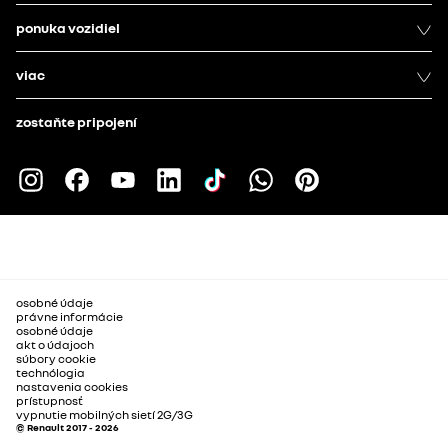
ponuka vozidiel
viac
zostaňte pripojení
osobné údaje
právne informácie
osobné údaje
akt o údajoch
súbory cookie
technólogia
nastavenia cookies
prístupnosť
vypnutie mobilných sietí 2G/3G
© Renault 2017 - 2026