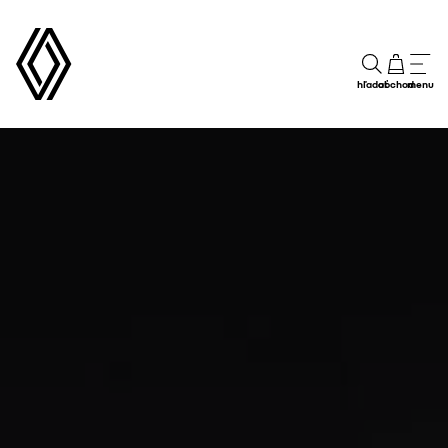
hľadať
obchod
menu