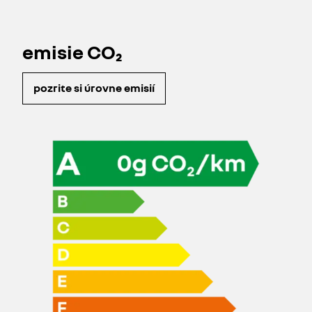
emisie CO₂
pozrite si úrovne emisií