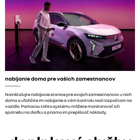
nabíjanie doma pre vašich zamestnancov
Nainštalujte nabíjacie stanice pre svojich zamestnancov u nich
doma a uľahčite im nabíjanie a vám kontrolu nad rozpočtom na
vozidlo. Pomocou tohto systému môžete monitorovať ich
spotrebu na diaľku a priamo im preplácať náklady.