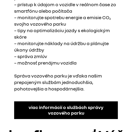
– prístup k údajom o vozidle v reálnom čase zo
smartfónu alebo počítača
– monitorujte spotrebu energie a emisie CO
2
svojho vozového parku
– tipy na optimalizáciu jazdy s ekologickým
skóre
– monitorujte náklady na údržbu a plánujte
úkony údržby
– správa zmlúv
– možnosť prenájmu vozidla
Správa vozového parku je vďaka našim
prepojeným službám jednoduchšia,
pohotovejšia a hospodárnejšia.
viac informácií o službách správy
vozového parku