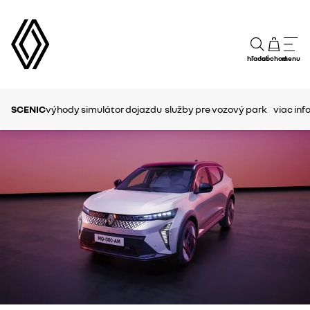
hľadať
obchod
menu
SCENIC
výhody
simulátor dojazdu
služby pre vozový park
viac inf