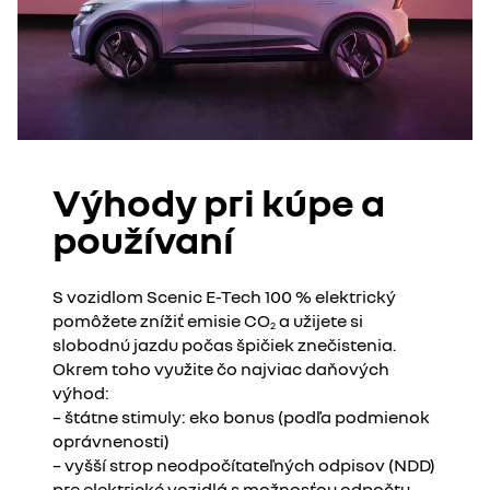
Výhody pri kúpe a
používaní
S vozidlom Scenic E-Tech 100 % elektrický
pomôžete znížiť emisie CO
a užijete si
2
slobodnú jazdu počas špičiek znečistenia.
Okrem toho využite čo najviac daňových
výhod:
– štátne stimuly: eko bonus (podľa podmienok
oprávnenosti)
– vyšší strop neodpočítateľných odpisov (NDD)
pre elektrické vozidlá s možnosťou odpočtu