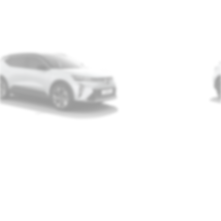
verzia
techno
cena od
prístrojový štít 12,3"
systém tepelného čerpadla