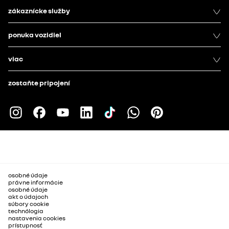
zákaznícke služby
ponuka vozidiel
viac
zostaňte pripojení
osobné údaje
právne informácie
osobné údaje
akt o údajoch
súbory cookie
technólogia
nastavenia cookies
prístupnosť