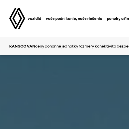
vozidlá
vaše podnikanie, naše riešenia
ponuky a fi
KANGOO VAN
ceny
pohonné jednotky
rozmery
konektivita
bezpe