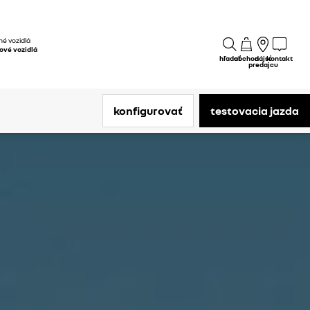
é vozidlá
ové vozidlá
hľadať
obchod
nájsť
kontakt
predajcu
konfigurovať
testovacia jazda​