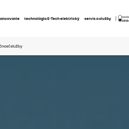
osobn
nancovanie
technológia E-Tech elektrický
servis a služby
úžitk
čnosť
služby